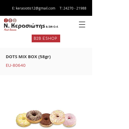
E:
kerasiotis12@gmail.com
Τ:
24270 - 21988
B2B ESHOP
DOTS MIX BOX (58gr)
EU-80640