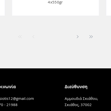
4x550gr
οινωνία
Διεύθυνση
siotis12@gmail.com
Αμμουδιά Σκιάθου,
70 - 21988
Σκιάθος, 37002