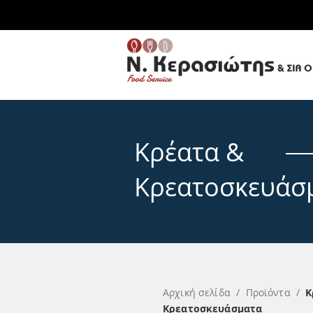
Κρέατα &
Κρεατοσκευάσ
Αρχική σελίδα
/
Προϊόντα
/
Κ
Κρεατοσκευάσματα