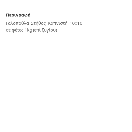
Περιγραφή
Γαλοπούλα Στήθος Καπνιστή 10x10
σε φέτες 1kg (επί ζυγίου)
Επικοινωνία
E:
kerasiotis12@gmail.com
Τ: 24270 - 21988
Διεύθυνση
Αμμουδιά Σκιάθου,