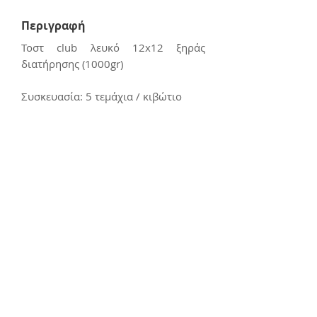
Περιγραφή
Τοστ club λευκό 12x12 ξηράς
διατήρησης (1000gr)
Συσκευασία: 5 τεμάχια / κιβώτιο
Επικοινωνία
E:
kerasiotis12@gmail.com
Τ: 24270 - 21988
Διεύθυνση