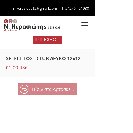
E:
kerasiotis12@gmail.com
Τ:
24270 - 21988
B2B ESHOP
SELECT ΤΟΣΤ CLUB ΛΕΥΚΟ 12x12
01-00-486
Πίσω στα Αρτοσκευάσματα