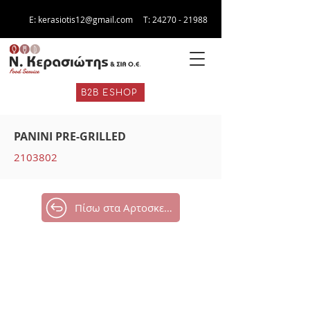
E:
kerasiotis12@gmail.com
Τ:
24270 - 21988
B2B ESHOP
PANINI PRE-GRILLED
2103802
Πίσω στα Αρτοσκευάσματα