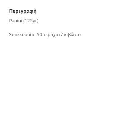
Περιγραφή
Panini (125gr)
Συσκευασία: 50 τεμάχια / κιβώτιο
Επικοινωνία
E:
kerasiotis12@gmail.com
Τ: 24270 - 21988
Διεύθυνση