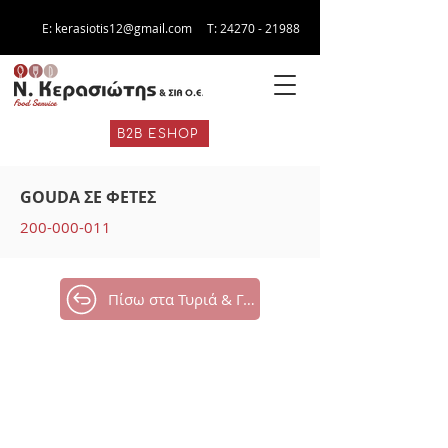
E:
kerasiotis12@gmail.com
Τ:
24270 - 21988
B2B ESHOP
GOUDA ΣΕ ΦΕΤΕΣ
200-000-011
Πίσω στα Τυριά & Γαλακτοκομικά