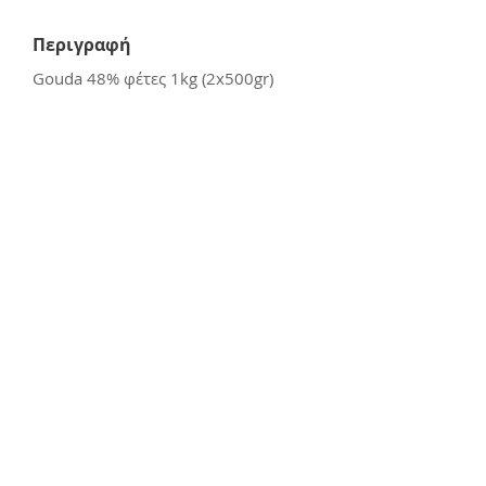
Περιγραφή
Gouda 48% φέτες 1kg (2x500gr)
Επικοινωνία
E:
kerasiotis12@gmail.com
Τ: 24270 - 21988