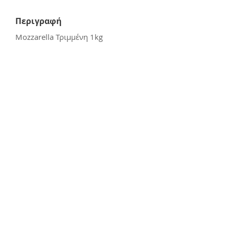
Περιγραφή
Mozzarella Τριμμένη 1kg
Επικοινωνία
E:
kerasiotis12@gmail.com
Τ: 24270 - 21988