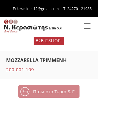
E:
kerasiotis12@gmail.com
Τ:
24270 - 21988
B2B ESHOP
MOZZARELLA ΤΡΙΜΜΕΝΗ
200-001-109
Πίσω στα Τυριά & Γαλακτοκομικά