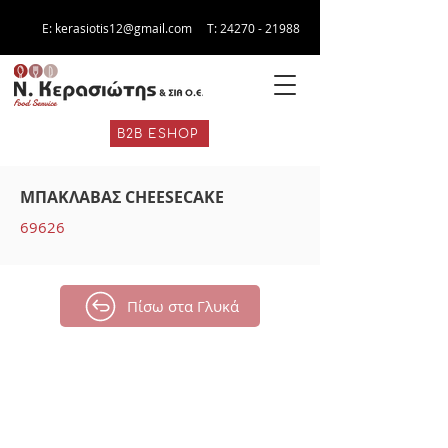
E:
kerasiotis12@gmail.com
Τ:
24270 - 21988
B2B ESHOP
ΜΠΑΚΛΑΒΑΣ CHEESECAKE
69626
Πίσω στα Γλυκά