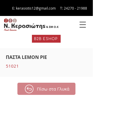
E:
kerasiotis12@gmail.com
Τ:
24270 - 21988
B2B ESHOP
ΠΑΣΤΑ LEMON PIE
51021
Πίσω στα Γλυκά