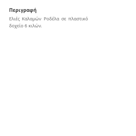
Περιγραφή
Ελιές Καλαμών Ροδέλα σε πλαστικό
δοχείο 6 κιλών.
Επικοινωνία
E:
kerasiotis12@gmail.com
Τ: 24270 - 21988
Διεύθυνση