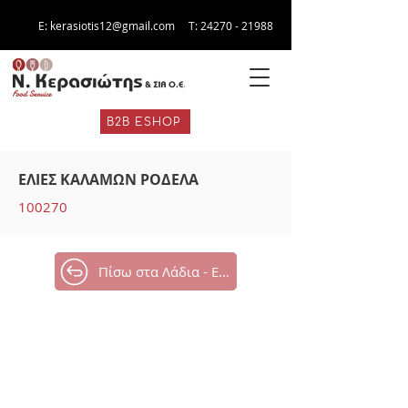
E:
kerasiotis12@gmail.com
Τ:
24270 - 21988
B2B ESHOP
ΕΛΙΕΣ ΚΑΛΑΜΩΝ ΡΟΔΕΛΑ
100270
Πίσω στα Λάδια - Ελιές