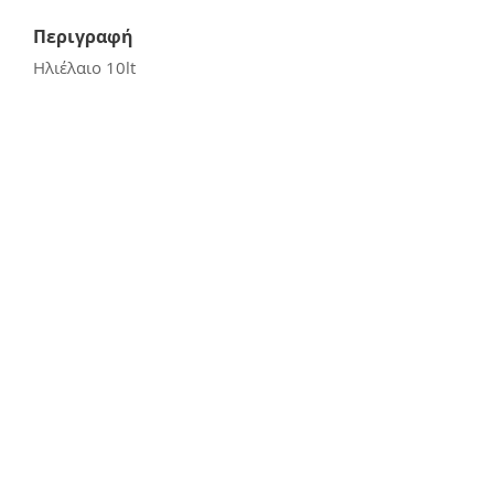
Περιγραφή
Ηλιέλαιο 10lt
Επικοινωνία
E:
kerasiotis12@gmail.com
Τ: 24270 - 21988
Διεύθυνση