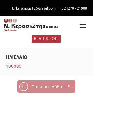
E:
kerasiotis12@gmail.com
Τ:
24270 - 21988
B2B ESHOP
ΗΛΙΕΛΑΙΟ
100080
Πίσω στα Λάδια - Ελιές