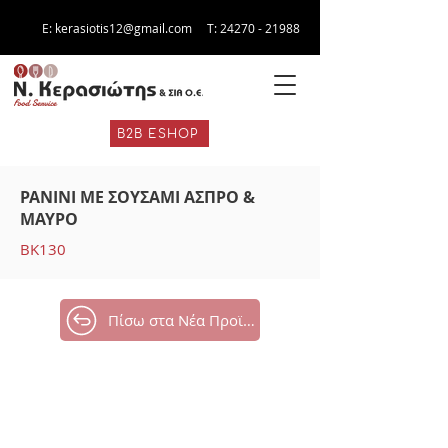
E:
kerasiotis12@gmail.com
Τ:
24270 - 21988
B2B ESHOP
PANINI ΜΕ ΣΟΥΣΑΜΙ ΑΣΠΡΟ &
ΜΑΥΡΟ
BK130
Πίσω στα Νέα Προϊόντα