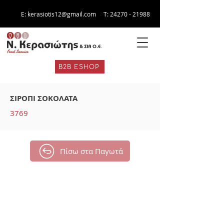
E:
kerasiotis12@gmail.com
Τ:
24270 - 21988
B2B ESHOP
ΣΙΡΟΠΙ ΣΟΚΟΛΑΤΑ
3769
Πίσω στα Παγωτά