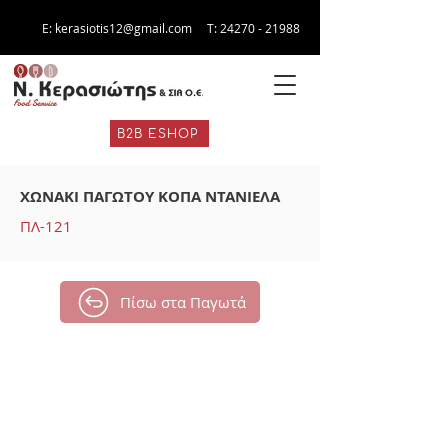
E:
kerasiotis12@gmail.com
Τ:
24270 - 21988
B2B ESHOP
ΧΩΝΑΚΙ ΠΑΓΩΤΟΥ ΚΟΠΑ ΝΤΑΝΙΕΛΑ
ΠΛ-121
Πίσω στα Παγωτά