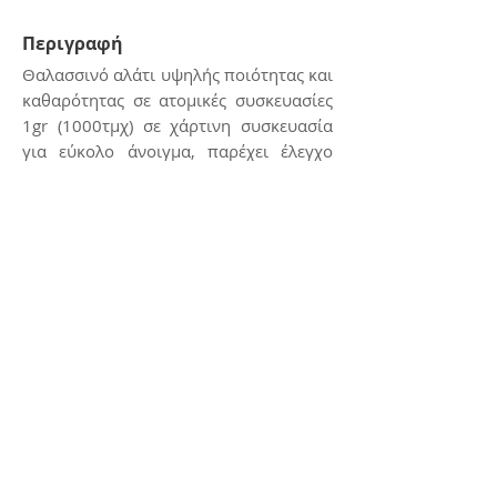
Περιγραφή
Θαλασσινό αλάτι υψηλής ποιότητας και
καθαρότητας σε ατομικές συσκευασίες
1gr (1000τμχ) σε χάρτινη συσκευασία
για εύκολο άνοιγμα, παρέχει έλεγχο
ποσότητας και υγιεινή προστασία για
τους πελάτες σας.
Επικοινωνία
E:
kerasiotis12@gmail.com
Τ: 24270 - 21988
Διεύθυνση
Αμμουδιά Σκιάθου,