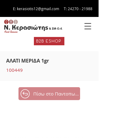
E:
kerasiotis12@gmail.com
Τ:
24270 - 21988
B2B ESHOP
ΑΛΑΤΙ ΜΕΡΙΔΑ 1gr
100449
Πίσω στο Παντοπωλείο