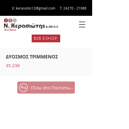
E:
kerasiotis12@gmail.com
Τ:
24270 - 21988
B2B ESHOP
ΔΥΟΣΜΟΣ ΤΡΙΜΜΕΝΟΣ
35.236
Πίσω στο Παντοπωλείο