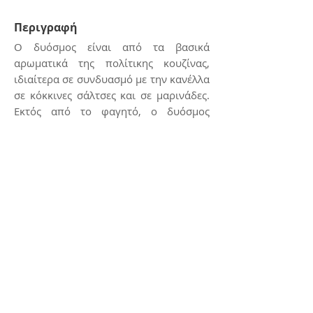
Περιγραφή
Ο δυόσμος είναι από τα βασικά
αρωματικά της πολίτικης κουζίνας,
ιδιαίτερα σε συνδυασμό με την κανέλλα
σε κόκκινες σάλτσες και σε μαρινάδες.
Εκτός από το φαγητό, ο δυόσμος
χρησιμοποιείται και στα γλυκά, ενώ
συνεχώς αυξάνονται οι οπαδοί του
δυόσμου ως αφέψημα.
Επικοινωνία
E:
kerasiotis12@gmail.com
Τ: 24270 - 21988
Διεύθυνση