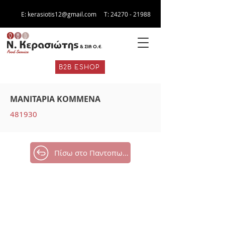
E:
kerasiotis12@gmail.com
Τ:
24270 - 21988
B2B ESHOP
ΜΑΝΙΤΑΡΙΑ ΚΟΜΜΕΝΑ
481930
Πίσω στο Παντοπωλείο