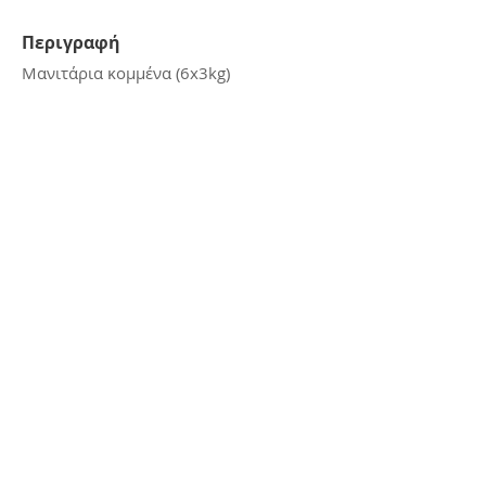
Περιγραφή
Μανιτάρια κομμένα (6x3kg)
Επικοινωνία
E:
kerasiotis12@gmail.com
Τ: 24270 - 21988
Διεύθυνση
Αμμουδιά Σκιάθου,