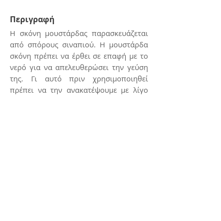
Περιγραφή
Η σκόνη μουστάρδας παρασκευάζεται
από σπόρους σιναπιού. Η μουστάρδα
σκόνη πρέπει να έρθει σε επαφή με το
νερό για να απελευθερώσει την γεύση
της. Γι αυτό πριν χρησιμοποιηθεί
πρέπει να την ανακατέψουμε με λίγο
νερό, γάλα ή ξύδι κι αφού αφήσουμε το
μίγμα για λίγο να το προσθέσουμε στο
φαγητό.
Επικοινωνία
E:
kerasiotis12@gmail.com
Τ: 24270 - 21988