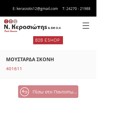
E:
kerasiotis12@gmail.com
Τ:
24270 - 21988
B2B ESHOP
ΜΟΥΣΤΑΡΔΑ ΣΚΟΝΗ
401611
Πίσω στο Παντοπωλείο