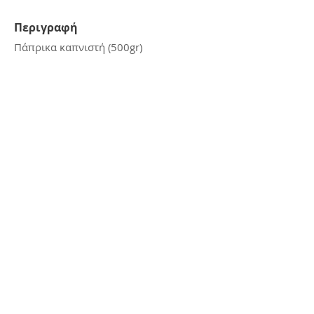
Περιγραφή
Πάπρικα καπνιστή (500gr)
Επικοινωνία
E:
kerasiotis12@gmail.com
Τ: 24270 - 21988
Διεύθυνση
Αμμουδιά Σκιάθου,