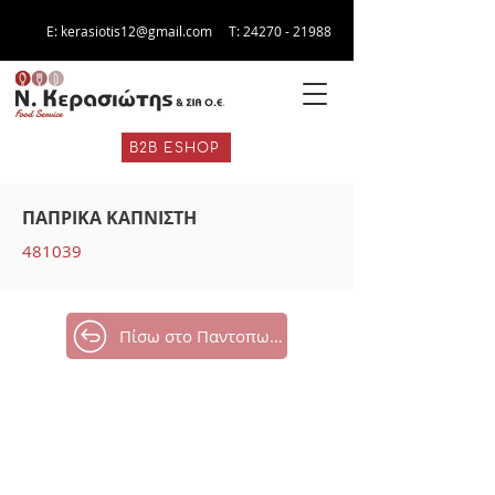
E:
kerasiotis12@gmail.com
Τ:
24270 - 21988
B2B ESHOP
ΠΑΠΡΙΚΑ ΚΑΠΝΙΣΤΗ
481039
Πίσω στο Παντοπωλείο