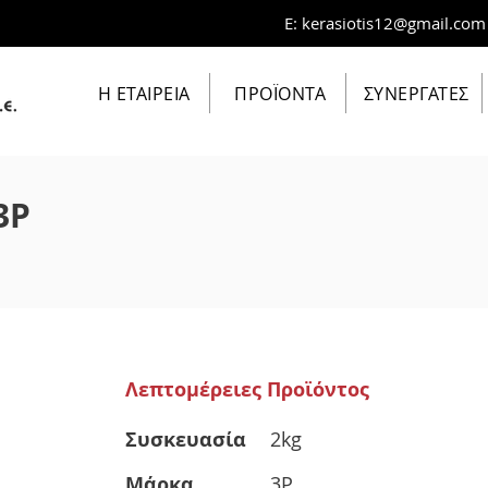
E:
kerasiotis12@gmail.com
Η ΕΤΑΙΡΕΙΑ
ΠΡΟΪΟΝΤΑ
ΣΥΝΕΡΓΑΤΕΣ
3P
Λεπτομέρειες Προϊόντος
Συσκευασία
2kg
Μάρκα
3P