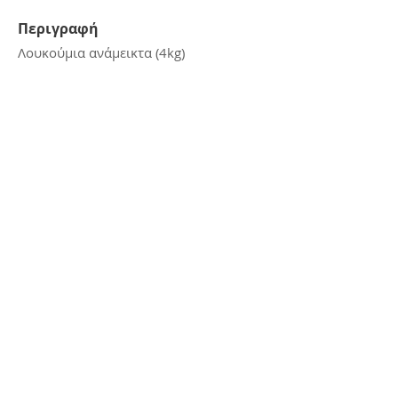
Περιγραφή
Λουκούμια ανάμεικτα (4kg)
Επικοινωνία
E:
kerasiotis12@gmail.com
Τ: 24270 - 21988
Διεύθυνση
Αμμουδιά Σκιάθου,
Σκιάθος, 37002