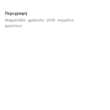
Περιγραφή
Μαρμελάδα φράουλα (55% κομμάτια
φρούτου)
Δοχείο 5kg
Επικοινωνία
E:
kerasiotis12@gmail.com
Τ: 24270 - 21988
Διεύθυνση
Αμμουδιά Σκιάθου,