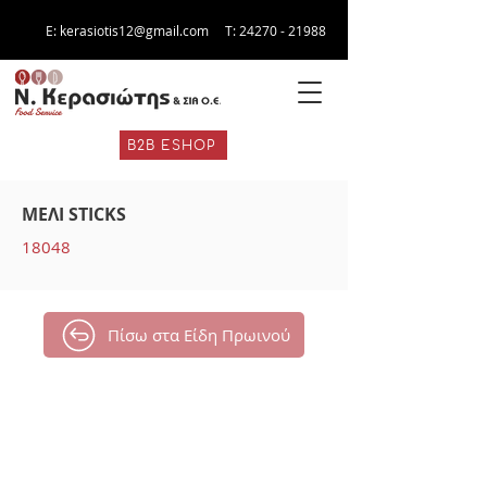
E:
kerasiotis12@gmail.com
Τ:
24270 - 21988
B2B ESHOP
ΜΕΛΙ STICKS
18048
Πίσω στα Είδη Πρωινού