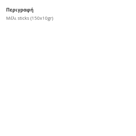
Περιγραφή
Μέλι sticks (150x10gr)
Επικοινωνία
E:
kerasiotis12@gmail.com
Τ: 24270 - 21988
Διεύθυνση
Αμμουδιά Σκιάθου,
Σκιάθος, 37002