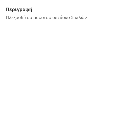
Περιγραφή
Πλεξουδίτσα μούστου σε δίσκο 5 κιλών
Επικοινωνία
E:
kerasiotis12@gmail.com
Τ: 24270 - 21988
Διεύθυνση
Αμμουδιά Σκιάθου,
Σκιάθος, 37002