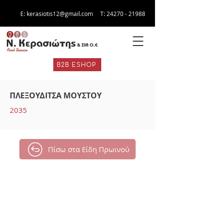
E:
kerasiotis12@gmail.com
Τ:
24270 - 21988
B2B ESHOP
ΠΛΕΞΟΥΔΙΤΣΑ ΜΟΥΣΤΟΥ
2035
Πίσω στα Είδη Πρωινού