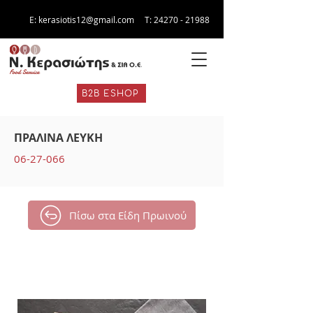
E:
kerasiotis12@gmail.com
Τ:
24270 - 21988
B2B ESHOP
ΠΡΑΛΙΝΑ ΛΕΥΚΗ
06-27-066
Πίσω στα Είδη Πρωινού