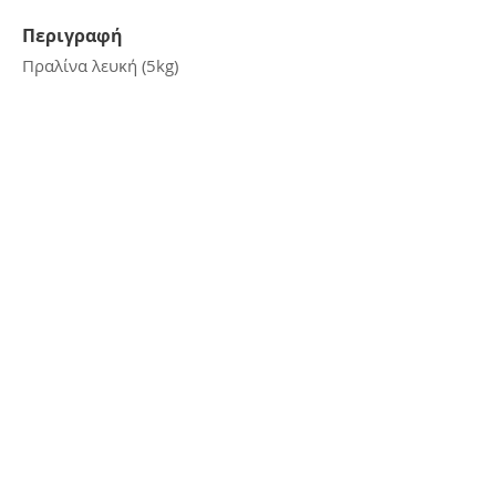
Περιγραφή
Πραλίνα λευκή (5kg)
Επικοινωνία
E:
kerasiotis12@gmail.com
Τ: 24270 - 21988
Διεύθυνση
Αμμουδιά Σκιάθου,
Σκιάθος, 37002