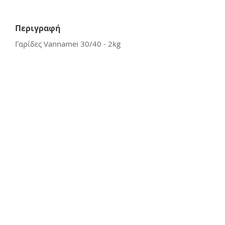
Περιγραφή
Γαρίδες Vannamei 30/40 - 2kg
Επικοινωνία
E:
kerasiotis12@gmail.com
Τ: 24270 - 21988
Διεύθυνση