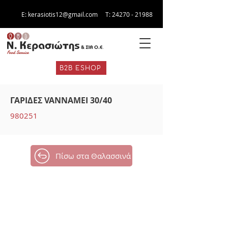
E:
kerasiotis12@gmail.com
Τ:
24270 - 21988
B2B ESHOP
ΓΑΡΙΔΕΣ VANNAMEI 30/40
980251
Πίσω στα Θαλασσινά