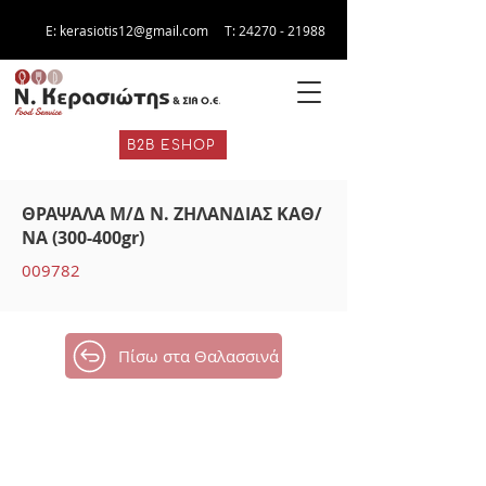
E:
kerasiotis12@gmail.com
Τ:
24270 - 21988
B2B ESHOP
ΘΡΑΨΑΛΑ Μ/Δ Ν. ΖΗΛΑΝΔΙΑΣ ΚΑΘ/
ΝΑ (300-400gr)
009782
Πίσω στα Θαλασσινά