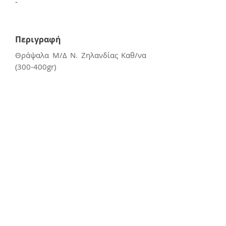
-
Περιγραφή
Θράψαλα Μ/Δ Ν. Ζηλανδίας Καθ/να
(300-400gr)
Συσκευασία: 6kg
Out
of
Επικοινωνία
gallery
E:
kerasiotis12@gmail.com
Τ: 24270 - 21988
Διεύθυνση