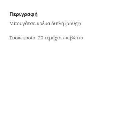
Περιγραφή
Μπουγάτσα κρέμα διπλή (550gr)
Συσκευασία: 20 τεμάχια / κιβώτιο
Επικοινωνία
E:
kerasiotis12@gmail.com
Τ: 24270 - 21988