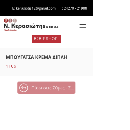
E:
kerasiotis12@gmail.com
Τ:
24270 - 21988
B2B ESHOP
ΜΠΟΥΓΑΤΣΑ ΚΡΕΜΑ ΔΙΠΛΗ
1106
Πίσω στις Ζύμες - Σφολιάτες