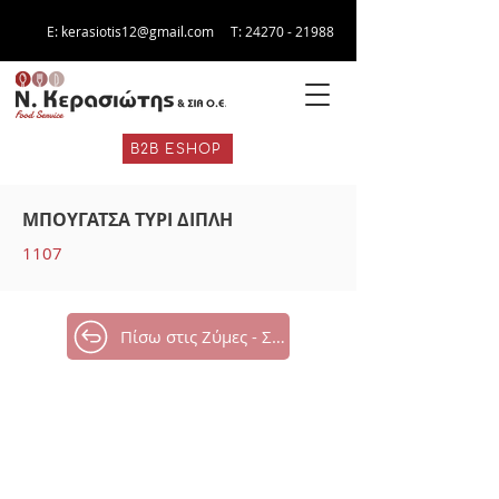
E:
kerasiotis12@gmail.com
Τ:
24270 - 21988
B2B ESHOP
ΜΠΟΥΓΑΤΣΑ ΤΥΡΙ ΔΙΠΛΗ
1107
Πίσω στις Ζύμες - Σφολιάτες