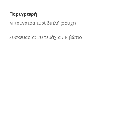
Περιγραφή
Μπουγάτσα τυρί διπλή (550gr)
Συσκευασία: 20 τεμάχια / κιβώτιο
Επικοινωνία
E:
kerasiotis12@gmail.com
Τ: 24270 - 21988